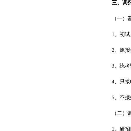
三、调
（一）
1、初
2、原
3、统
4、只
5、不
（二）
1、研