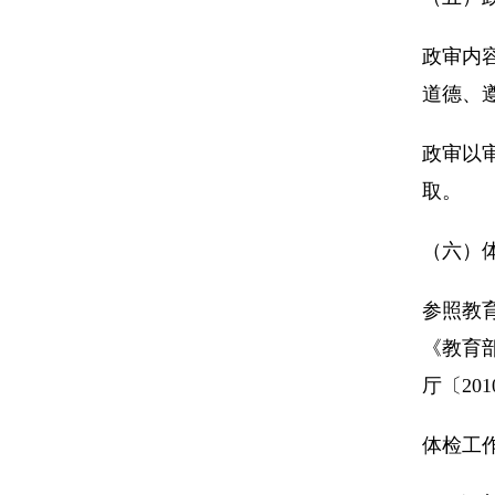
政审内
道德、
政审以
取。
（六）
参照教
《教育
厅〔20
体检工