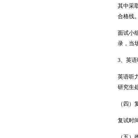
其中采
合格线
面试小
录，当
3、英
英语听
研究生
（四）
复试时
（五）