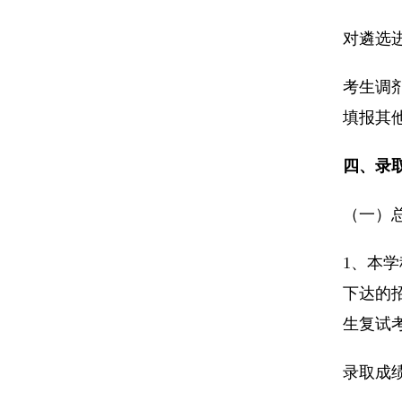
对遴选
考生调
填报其
四、录
（一）
1、本
下达的
生复试
录取成绩