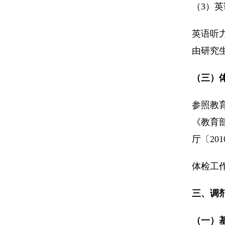
（3）
英语听
由研究
（三）
参照教
《教育
厅〔20
体检工
三、调
（一）