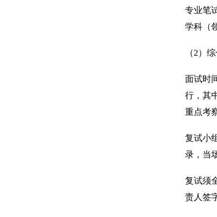
专业笔
学科（
（2）
面试时间
行，其
重点考
复试小
录，当
复试须
责人签