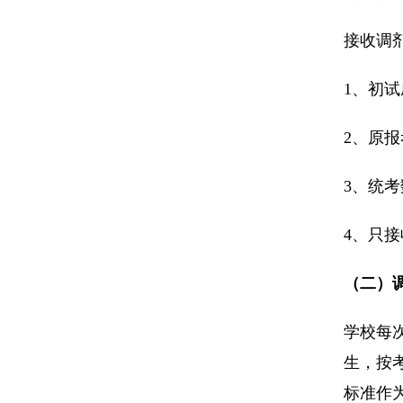
接收调
1、初
2、原
3、统
4、只
（二）
学校每
生，按
标准作